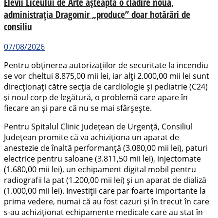
Elevii Liceului de Arte așteaptă o clădire nouă,
administrația Dragomir „produce” doar hotărâri de
consiliu
07/08/2026
Pentru obținerea autorizațiilor de securitate la incendiu
se vor cheltui 8.875,00 mii lei, iar alți 2.000,00 mii lei sunt
direcționați către secția de cardiologie și pediatrie (C24)
și noul corp de legătură, o problemă care apare în
fiecare an și pare că nu se mai sfârșește.
Pentru Spitalul Clinic Județean de Urgență, Consiliul
Județean promite că va achiziționa un aparat de
anestezie de înaltă performanță (3.080,00 mii lei), paturi
electrice pentru saloane (3.811,50 mii lei), injectomate
(1.680,00 mii lei), un echipament digital mobil pentru
radiografii la pat (1.200,00 mii lei) și un aparat de dializă
(1.000,00 mii lei). Investiții care par foarte importante la
prima vedere, numai că au fost cazuri și în trecut în care
s-au achiziționat echipamente medicale care au stat în