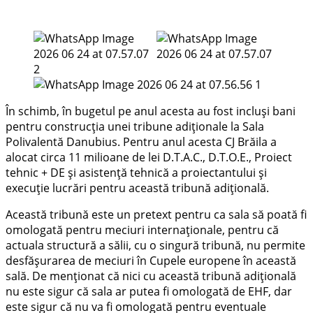
În schimb, în bugetul pe anul acesta au fost incluși bani
pentru construcția unei tribune adiționale la Sala
Polivalentă Danubius. Pentru anul acesta CJ Brăila a
alocat circa 11 milioane de lei D.T.A.C., D.T.O.E., Proiect
tehnic + DE și asistență tehnică a proiectantului și
execuție lucrări pentru această tribună adițională.
Această tribună este un pretext pentru ca sala să poată fi
omologată pentru meciuri internaționale, pentru că
actuala structură a sălii, cu o singură tribună, nu permite
desfășurarea de meciuri în Cupele europene în această
sală. De menționat că nici cu această tribună adițională
nu este sigur că sala ar putea fi omologată de EHF, dar
este sigur că nu va fi omologată pentru eventuale