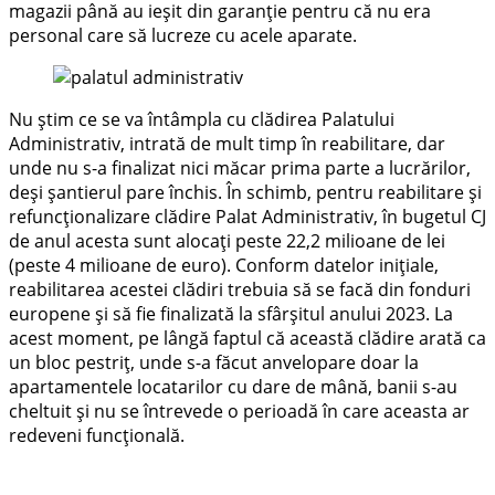
magazii până au ieșit din garanție pentru că nu era
personal care să lucreze cu acele aparate.
Nu știm ce se va întâmpla cu clădirea Palatului
Administrativ, intrată de mult timp în reabilitare, dar
unde nu s-a finalizat nici măcar prima parte a lucrărilor,
deși șantierul pare închis. În schimb, pentru reabilitare și
refuncționalizare clădire Palat Administrativ, în bugetul CJ
de anul acesta sunt alocați peste 22,2 milioane de lei
(peste 4 milioane de euro). Conform datelor inițiale,
reabilitarea acestei clădiri trebuia să se facă din fonduri
europene și să fie finalizată la sfârșitul anului 2023. La
acest moment, pe lângă faptul că această clădire arată ca
un bloc pestriț, unde s-a făcut anvelopare doar la
apartamentele locatarilor cu dare de mână, banii s-au
cheltuit și nu se întrevede o perioadă în care aceasta ar
redeveni funcțională.