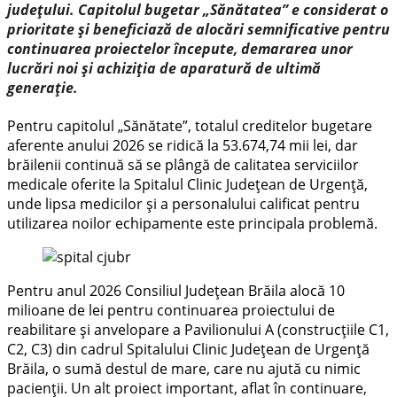
județului. Capitolul bugetar „Sănătatea” e considerat o
prioritate și beneficiază de alocări semnificative pentru
continuarea proiectelor începute, demararea unor
lucrări noi și achiziția de aparatură de ultimă
generație.
Pentru capitolul „Sănătate”, totalul creditelor bugetare
aferente anului 2026 se ridică la 53.674,74 mii lei, dar
brăilenii continuă să se plângă de calitatea serviciilor
medicale oferite la Spitalul Clinic Județean de Urgență,
unde lipsa medicilor și a personalului calificat pentru
utilizarea noilor echipamente este principala problemă.
Pentru anul 2026 Consiliul Județean Brăila alocă 10
milioane de lei pentru continuarea proiectului de
reabilitare și anvelopare a Pavilionului A (construcțiile C1,
C2, C3) din cadrul Spitalului Clinic Județean de Urgență
Brăila, o sumă destul de mare, care nu ajută cu nimic
pacienții. Un alt proiect important, aflat în continuare,