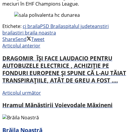
meciuri în EHF Champions League.
Etichete:
cj braila
PSD Braila
spitalul judetean
stiri
braila
stiri braila noastra
Share
Send
Tweet
Articolul anterior
DRAGOMIR ÎȘI FACE LAUDACIO PENTRU
AUTOBUZELE ELECTRICE , ACHIZIȚIE PE
FONDURI EUROPENE ȘI SPUNE CĂ L-AU TĂIAT
TRANSPIRAȚIILE, ATÂT DE GREU A FOST ….
Articolul următor
Hramul Mănăstirii Voievodale Măxineni
Brăila Noastră