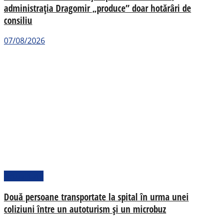
administrația Dragomir „produce” doar hotărâri de
consiliu
07/08/2026
Actualitate
Două persoane transportate la spital în urma unei
coliziuni între un autoturism și un microbuz