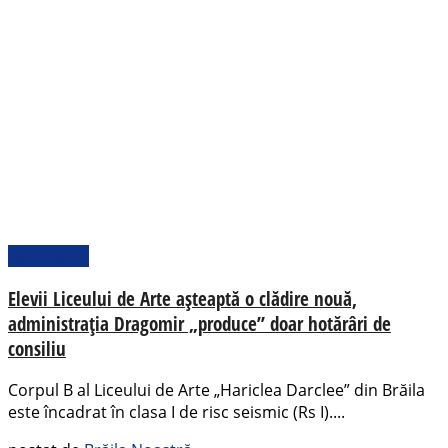
Actualitate
Elevii Liceului de Arte așteaptă o clădire nouă,
administrația Dragomir „produce” doar hotărâri de
consiliu
Corpul B al Liceului de Arte „Hariclea Darclee” din Brăila
este încadrat în clasa I de risc seismic (Rs I)....