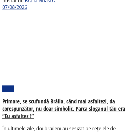
postat de
Brăila Noastră
07/08/2026
Local
Primare, se scufundă Brăila, când mai asfaltezi, da
corespunzător, nu doar simbolic. Parca sloganul tău era
”Eu asfaltez !”
În ultimele zile, doi brăileni au sesizat pe rețelele de