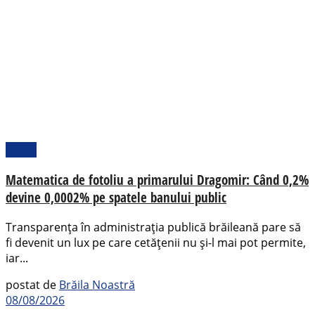
Opinii
Matematica de fotoliu a primarului Dragomir: Când 0,2%
devine 0,0002% pe spatele banului public
Transparența în administrația publică brăileană pare să
fi devenit un lux pe care cetățenii nu și-l mai pot permite,
iar...
postat de
Brăila Noastră
08/08/2026