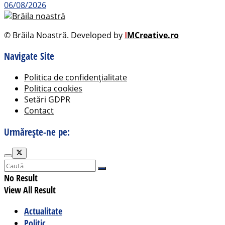
06/08/2026
© Brăila Noastră. Developed by
I
MCreative.ro
Navigate Site
Politica de confidențialitate
Politica cookies
Setări GDPR
Contact
Urmărește-ne pe:
No Result
View All Result
Actualitate
Politic