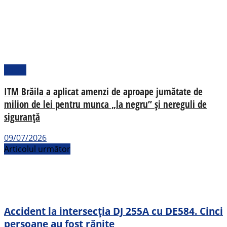
Social
ITM Brăila a aplicat amenzi de aproape jumătate de
milion de lei pentru munca „la negru” și nereguli de
siguranță
09/07/2026
Articolul următor
Accident la intersecția DJ 255A cu DE584. Cinci
persoane au fost rănite