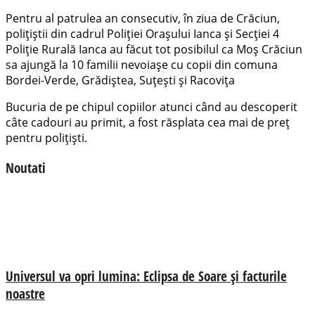
Pentru al patrulea an consecutiv, în ziua de Crăciun,
polițiștii din cadrul Poliției Orașului Ianca și Secției 4
Poliție Rurală Ianca au făcut tot posibilul ca Moș Crăciun
sa ajungă la 10 familii nevoiașe cu copii din comuna
Bordei-Verde, Grădiștea, Suțești și Racovița
Bucuria de pe chipul copiilor atunci când au descoperit
câte cadouri au primit, a fost răsplata cea mai de preț
pentru polițiști.
Noutati
Universul va opri lumina: Eclipsa de Soare și facturile
noastre