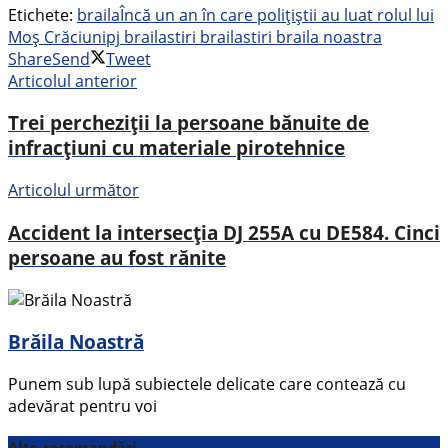
Etichete:
braila
Încă un an în care polițiștii au luat rolul lui
Moș Crăciun
ipj braila
stiri braila
stiri braila noastra
Share
Send
Tweet
Articolul anterior
Trei percheziții la persoane bănuite de
infracțiuni cu materiale pirotehnice
Articolul următor
Accident la intersecția DJ 255A cu DE584. Cinci
persoane au fost rănite
Brăila Noastră
Punem sub lupă subiectele delicate care contează cu
adevărat pentru voi