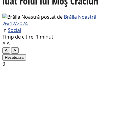
luat rolul lui Moș Crăciun
postat de
Brăila Noastră
26/12/2024
in
Social
Timp de citire: 1 minut
A
A
A
A
Resetează
0