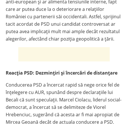
anti-european și ar alimenta tensiunile interne, fapt
care ar putea duce la o deteriorare a relațiilor
României cu partenerii săi occidentali. Astfel, sprijinul
tacit acordat de PSD unui candidat controversat ar
putea avea implicații mult mai ample decât rezultatul
alegerilor, afectând chiar poziția geopolitică a țării.
Reacția PSD: Dezmințiri și încercări de distanțare
Conducerea PSD a încercat rapid să nege orice fel de
înțelegere cu AUR, spunând despre declarațiile lui
Becali că sunt speculații. Marcel Ciolacu, liderul social-
democrat, a încercat să se delimiteze de Viorel
Hrebenciuc, sugerând că acesta ar fi mai apropiat de
Mircea Geoană decât de actuala conducere a PSD.