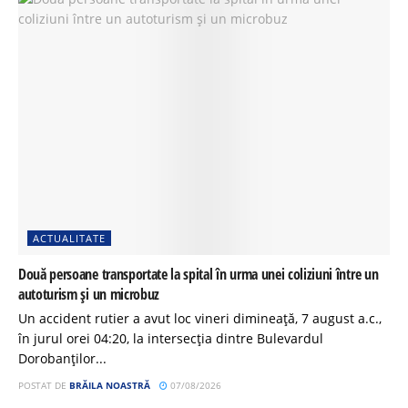
ACTUALITATE
Două persoane transportate la spital în urma unei coliziuni între un
autoturism și un microbuz
Un accident rutier a avut loc vineri dimineață, 7 august a.c.,
în jurul orei 04:20, la intersecția dintre Bulevardul
Dorobanților...
POSTAT DE
BRĂILA NOASTRĂ
07/08/2026