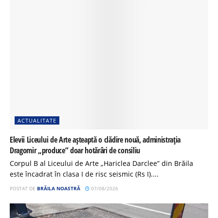
ACTUALITATE
Elevii Liceului de Arte așteaptă o clădire nouă, administrația
Dragomir „produce” doar hotărâri de consiliu
Corpul B al Liceului de Arte „Hariclea Darclee” din Brăila
este încadrat în clasa I de risc seismic (Rs I)....
POSTAT DE
BRĂILA NOASTRĂ
07/08/2026