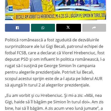
Politică românească a fost zguduită de dezvăluirile
surprinzătoare ale lui Gigi Becali, patronul echipei de
fotbal FCSB, care a declarat că Viorel Hrebenciuc, fost
deputat PSD și om influent în politica românească, l-a
rugat să-l susțină pe George Simion în campania
pentru alegerile prezidențiale. Potrivit lui Becali,
scopul acestui sprijin este de a-l ajuta pe liderul AUR
să ajungă în turul 2 al alegerilor prezidențiale.
„Eu am vorbit și cu Hrebenciuc. Și mi-a zis: «Măi, nea
Gigi, haide să îl băgăm pe Simion în turul doi». Am zis
bine, hai să îl băgăm. A zis acum vreo lună jumate”, a