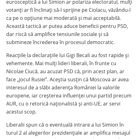
eurosceptică a lui Simion ar polariza electoratul, mulți
votanți ar fi înclinați să-l sprijine pe Ciolacu, văzându-l
ca pe o opțiune mai moderată și mai acceptabilă.
Această tactică ar putea aduce beneficii pentru PSD,
dar riscă să amplifice tensiunile sociale și să
submineze încrederea în procesul democratic.
Reacțiile la declarațiile lui Gigi Becali au fost rapide și
vehemente. Mai mulți lideri liberali, în frunte cu
Nicolae Ciucă, au acuzat PSD că, prin acest plan, ar
face „jocul Rusiei”. Aceștia susțin că Moscova ar avea
interesul de a slăbi aderența României la valorile
europene, iar creșterea influenței unui partid precum
AUR, cu o retorică naționalistă și anti-UE, ar servi
acestui scop.
Liberalii spun că o eventuală intrare a lui Simion în
turul 2 al alegerilor prezidențiale ar amplifica mesajul