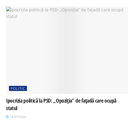
POLITIC
Ipocrizia politică la PSD: „Opoziția” de fațadă care ocupă
statul
14/07/2026