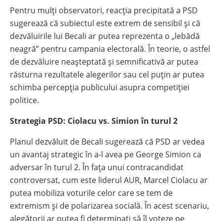
Pentru mulți observatori, reacția precipitată a PSD
sugerează că subiectul este extrem de sensibil și că
dezvăluirile lui Becali ar putea reprezenta o „lebădă
neagră” pentru campania electorală. În teorie, o astfel
de dezvăluire neașteptată și semnificativă ar putea
răsturna rezultatele alegerilor sau cel puțin ar putea
schimba percepția publicului asupra competiției
politice.
Strategia PSD: Ciolacu vs. Simion în turul 2
Planul dezvăluit de Becali sugerează că PSD ar vedea
un avantaj strategic în a-l avea pe George Simion ca
adversar în turul 2. În fața unui contracandidat
controversat, cum este liderul AUR, Marcel Ciolacu ar
putea mobiliza voturile celor care se tem de
extremism și de polarizarea socială. În acest scenariu,
alegătorii ar putea fi determinați să îl voteze pe