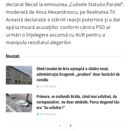
declarat Becali la emisiunea „Culisele Statului Paralel”,
moderată de Anca Alexandrescu, pe Realitatea TV.
Această declarație a stârnit reacții puternice și a dat
apă la moară acuzațiilor conform cărora PSD ar
urmări o înțelegere ascunsă cu AUR pentru a
manipula rezultatul alegerilor.
Noutati
Elevii Liceului de Arte așteaptă o clădire nouă,
administrația Dragomir „produce” doar hotărâri de
consiliu
07/08/2026
Primare, se scufundă Brăila, când mai asfaltezi, da
corespunzător, nu doar simbolic. Parca sloganul tău
era ”Eu asfaltez !”
07/08/2026