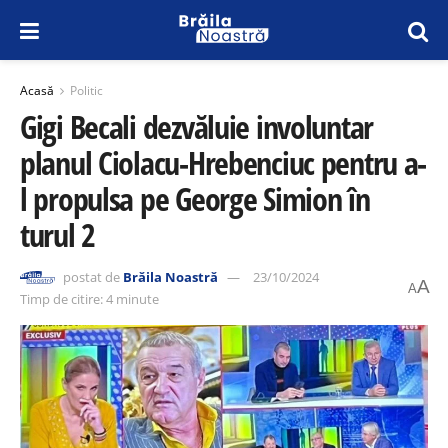
Acasă
Politic
Gigi Becali dezvăluie involuntar
planul Ciolacu-Hrebenciuc pentru a-
l propulsa pe George Simion în
turul 2
postat de
Brăila Noastră
23/10/2024
A
A
Timp de citire: 4 minute