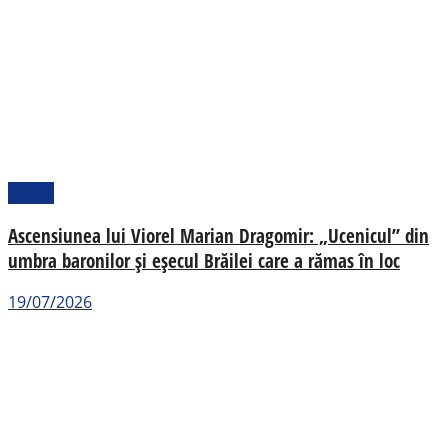
Politic
Ascensiunea lui Viorel Marian Dragomir: „Ucenicul” din
umbra baronilor și eșecul Brăilei care a rămas în loc
19/07/2026