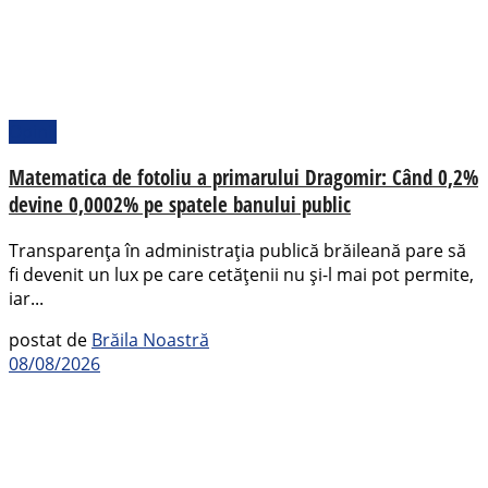
Opinii
Matematica de fotoliu a primarului Dragomir: Când 0,2%
devine 0,0002% pe spatele banului public
Transparența în administrația publică brăileană pare să
fi devenit un lux pe care cetățenii nu și-l mai pot permite,
iar...
postat de
Brăila Noastră
08/08/2026