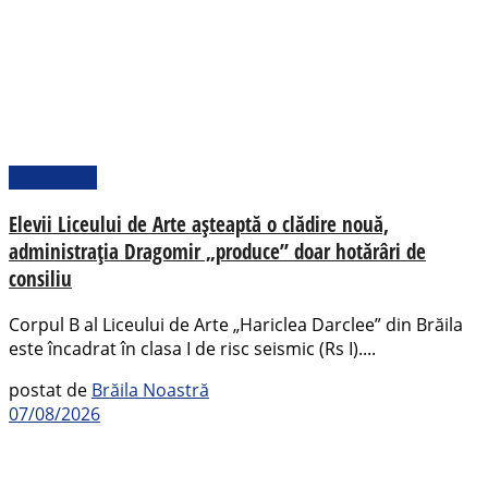
Actualitate
Elevii Liceului de Arte așteaptă o clădire nouă,
administrația Dragomir „produce” doar hotărâri de
consiliu
Corpul B al Liceului de Arte „Hariclea Darclee” din Brăila
este încadrat în clasa I de risc seismic (Rs I)....
postat de
Brăila Noastră
07/08/2026