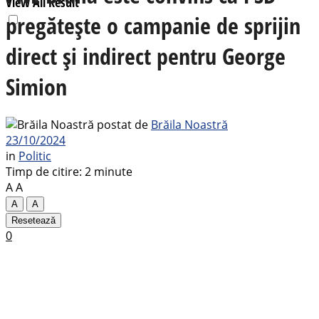
View All Result
pregătește o campanie de sprijin
direct și indirect pentru George
Simion
postat de
Brăila Noastră
23/10/2024
in
Politic
Timp de citire: 2 minute
A
A
A
A
Resetează
0