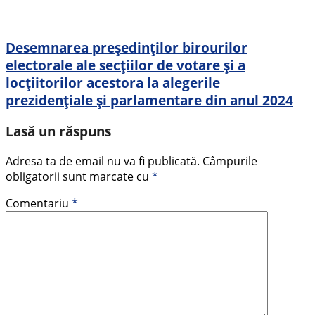
Desemnarea președinților birourilor
electorale ale secțiilor de votare și a
locțiitorilor acestora la alegerile
prezidențiale și parlamentare din anul 2024
Lasă un răspuns
Adresa ta de email nu va fi publicată.
Câmpurile
obligatorii sunt marcate cu
*
Comentariu
*