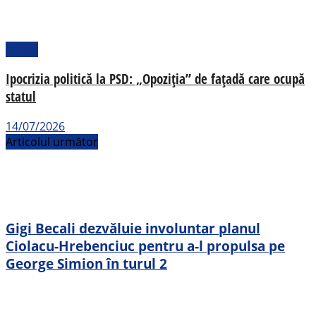
Politic
Ipocrizia politică la PSD: „Opoziția” de fațadă care ocupă
statul
14/07/2026
Articolul următor
Gigi Becali dezvăluie involuntar planul
Ciolacu-Hrebenciuc pentru a-l propulsa pe
George Simion în turul 2