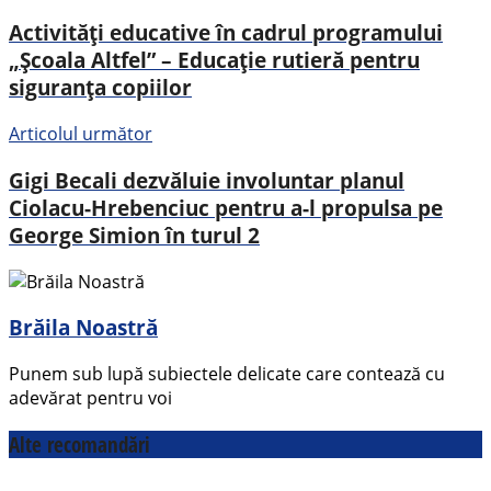
Activități educative în cadrul programului
„Școala Altfel” – Educație rutieră pentru
siguranța copiilor
Articolul următor
Gigi Becali dezvăluie involuntar planul
Ciolacu-Hrebenciuc pentru a-l propulsa pe
George Simion în turul 2
Brăila Noastră
Punem sub lupă subiectele delicate care contează cu
adevărat pentru voi
Alte recomandări