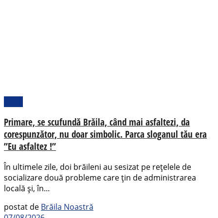
Local
Primare, se scufundă Brăila, când mai asfaltezi, da
corespunzător, nu doar simbolic. Parca sloganul tău era
”Eu asfaltez !”
În ultimele zile, doi brăileni au sesizat pe rețelele de
socializare două probleme care țin de administrarea
locală și, în...
postat de
Brăila Noastră
07/08/2026