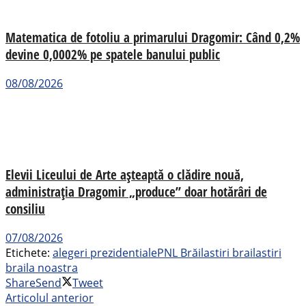
Matematica de fotoliu a primarului Dragomir: Când 0,2%
devine 0,0002% pe spatele banului public
08/08/2026
Elevii Liceului de Arte așteaptă o clădire nouă,
administrația Dragomir „produce” doar hotărâri de
consiliu
07/08/2026
Etichete:
alegeri prezidentiale
PNL Brăila
stiri braila
stiri
braila noastra
Share
Send
Tweet
Articolul anterior