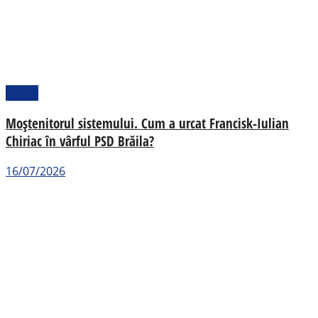
Politic
Moștenitorul sistemului. Cum a urcat Francisk-Iulian
Chiriac în vârful PSD Brăila?
16/07/2026