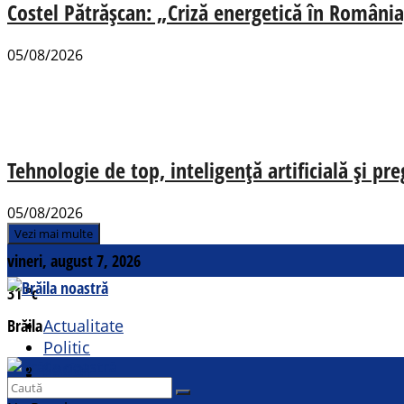
Costel Pătrășcan: „Criză energetică în România,
05/08/2026
Tehnologie de top, inteligență artificială și pr
05/08/2026
Vezi mai multe
vineri, august 7, 2026
31
°c
Brăila
Actualitate
Politic
Social
Contact
Sport