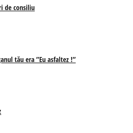
i de consiliu
anul tău era ”Eu asfaltez !”
z