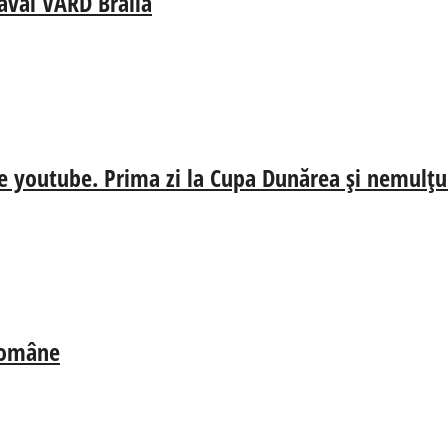
aval VARD Brăila
e youtube. Prima zi la Cupa Dunărea și nemulțum
 Române