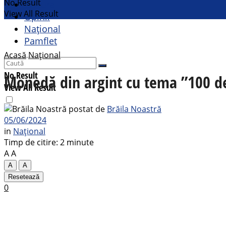
No Result
Cultural
View All Result
Opinii
Național
Pamflet
Acasă
Național
No Result
Monedă din argint cu tema ”100 de
View All Result
postat de
Brăila Noastră
05/06/2024
in
Național
Timp de citire: 2 minute
A
A
A
A
Resetează
0