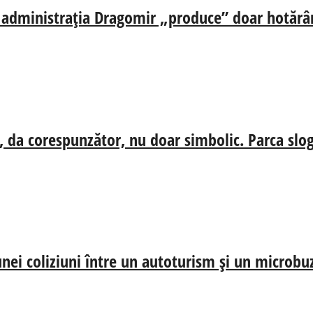
ă, administrația Dragomir „produce” doar hotărâr
, da corespunzător, nu doar simbolic. Parca slog
nei coliziuni între un autoturism și un microbu