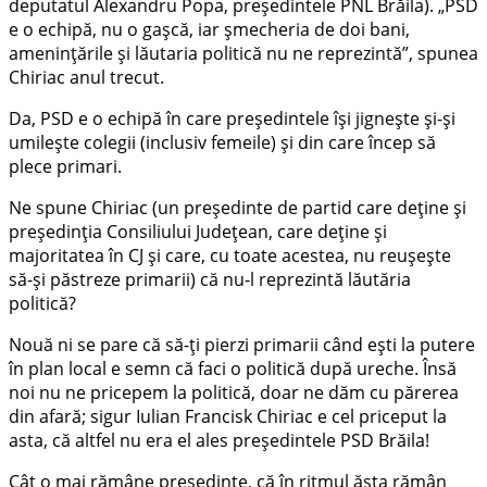
deputatul Alexandru Popa, președintele PNL Brăila). „PSD
e o echipă, nu o gașcă, iar șmecheria de doi bani,
amenințările și lăutaria politică nu ne reprezintă”, spunea
Chiriac anul trecut.
Da, PSD e o echipă în care președintele își jignește și-și
umilește colegii (inclusiv femeile) și din care încep să
plece primari.
Ne spune Chiriac (un președinte de partid care deține și
președinția Consiliului Județean, care deține și
majoritatea în CJ și care, cu toate acestea, nu reușește
să-și păstreze primarii) că nu-l reprezintă lăutăria
politică?
Nouă ni se pare că să-ți pierzi primarii când ești la putere
în plan local e semn că faci o politică după ureche. Însă
noi nu ne pricepem la politică, doar ne dăm cu părerea
din afară; sigur Iulian Francisk Chiriac e cel priceput la
asta, că altfel nu era el ales președintele PSD Brăila!
Cât o mai rămâne președinte, că în ritmul ăsta rămân