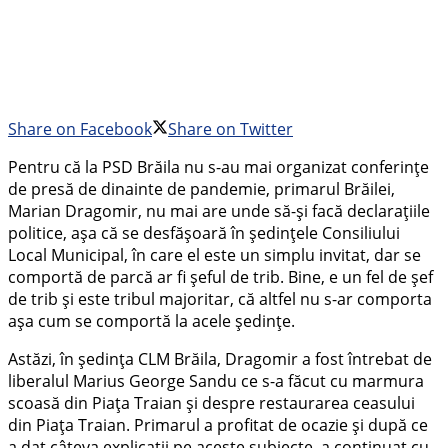
Share on Facebook
Share on Twitter
Pentru că la PSD Brăila nu s-au mai organizat conferințe
de presă de dinainte de pandemie, primarul Brăilei,
Marian Dragomir, nu mai are unde să-și facă declarațiile
politice, așa că se desfășoară în ședințele Consiliului
Local Municipal, în care el este un simplu invitat, dar se
comportă de parcă ar fi șeful de trib. Bine, e un fel de șef
de trib și este tribul majoritar, că altfel nu s-ar comporta
așa cum se comportă la acele ședințe.
Astăzi, în ședința CLM Brăila, Dragomir a fost întrebat de
liberalul Marius George Sandu ce s-a făcut cu marmura
scoasă din Piața Traian și despre restaurarea ceasului
din Piața Traian. Primarul a profitat de ocazie și după ce
a dat câteva explicații pe aceste subiecte, a continuat cu