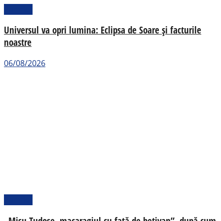
Pamflet
Universul va opri lumina: Eclipsa de Soare și facturile
noastre
06/08/2026
Pamflet
„Mișu Tudose, macaragiul cu față de bețivan”, după cum