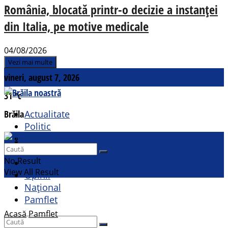
România, blocată printr-o decizie a instanței
din Italia, pe motive medicale
04/08/2026
Vezi mai multe
vineri, august 7, 2026
31
°c
Brăila
Actualitate
Politic
Social
Contact
Sport
No Result
Cultural
View All Result
Opinii
Național
Pamflet
Acasă
Pamflet