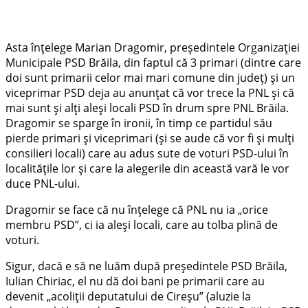
Asta înțelege Marian Dragomir, președintele Organizației
Municipale PSD Brăila, din faptul că 3 primari (dintre care
doi sunt primarii celor mai mari comune din județ) și un
viceprimar PSD deja au anunțat că vor trece la PNL și că
mai sunt și alți aleși locali PSD în drum spre PNL Brăila.
Dragomir se sparge în ironii, în timp ce partidul său
pierde primari și viceprimari (și se aude că vor fi și mulți
consilieri locali) care au adus sute de voturi PSD-ului în
localitățile lor și care la alegerile din această vară le vor
duce PNL-ului.
Dragomir se face că nu înțelege că PNL nu ia „orice
membru PSD”, ci ia aleși locali, care au tolba plină de
voturi.
Sigur, dacă e să ne luăm după președintele PSD Brăila,
Iulian Chiriac, el nu dă doi bani pe primarii care au
devenit „acoliții deputatului de Cireșu” (aluzie la