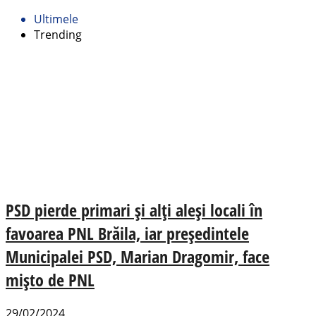
Ultimele
Trending
PSD pierde primari și alți aleși locali în
favoarea PNL Brăila, iar președintele
Municipalei PSD, Marian Dragomir, face
mișto de PNL
29/02/2024