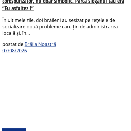
corespunzător, nu doar simbolic. Parca sloganul tău era
”Eu asfaltez !”
În ultimele zile, doi brăileni au sesizat pe rețelele de
socializare două probleme care țin de administrarea
locală și, în...
postat de
Brăila Noastră
07/08/2026