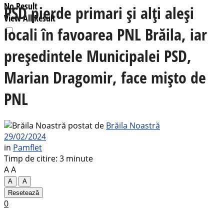
No Result
PSD pierde primari și alți aleși
View All Result
locali în favoarea PNL Brăila, iar
președintele Municipalei PSD,
Marian Dragomir, face mișto de
PNL
postat de
Brăila Noastră
29/02/2024
in
Pamflet
Timp de citire: 3 minute
A
A
A
A
Resetează
0