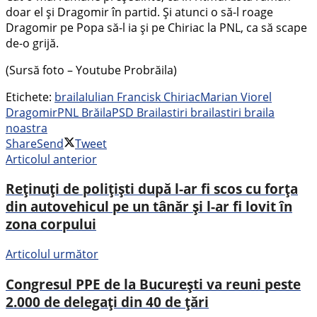
doar el și Dragomir în partid. Și atunci o să-l roage
Dragomir pe Popa să-l ia și pe Chiriac la PNL, ca să scape
de-o grijă.
(Sursă foto – Youtube Probrăila)
Etichete:
braila
Iulian Francisk Chiriac
Marian Viorel
Dragomir
PNL Brăila
PSD Braila
stiri braila
stiri braila
noastra
Share
Send
Tweet
Articolul anterior
Reținuți de polițiști după l-ar fi scos cu forța
din autovehicul pe un tânăr și l-ar fi lovit în
zona corpului
Articolul următor
Congresul PPE de la București va reuni peste
2.000 de delegați din 40 de țări