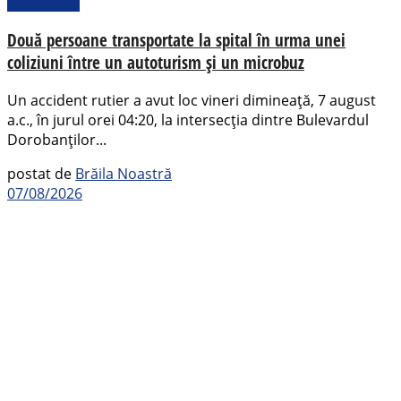
Actualitate
Două persoane transportate la spital în urma unei
coliziuni între un autoturism și un microbuz
Un accident rutier a avut loc vineri dimineață, 7 august
a.c., în jurul orei 04:20, la intersecția dintre Bulevardul
Dorobanților...
postat de
Brăila Noastră
07/08/2026