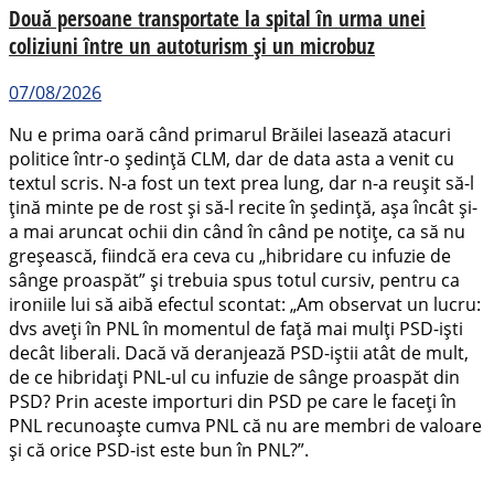
Două persoane transportate la spital în urma unei
coliziuni între un autoturism și un microbuz
07/08/2026
Nu e prima oară când primarul Brăilei lasează atacuri
politice într-o ședință CLM, dar de data asta a venit cu
textul scris. N-a fost un text prea lung, dar n-a reușit să-l
țină minte pe de rost și să-l recite în ședință, așa încât și-
a mai aruncat ochii din când în când pe notițe, ca să nu
greșească, fiindcă era ceva cu „hibridare cu infuzie de
sânge proaspăt” și trebuia spus totul cursiv, pentru ca
ironiile lui să aibă efectul scontat: „Am observat un lucru:
dvs aveți în PNL în momentul de față mai mulți PSD-iști
decât liberali. Dacă vă deranjează PSD-iștii atât de mult,
de ce hibridați PNL-ul cu infuzie de sânge proaspăt din
PSD? Prin aceste importuri din PSD pe care le faceți în
PNL recunoaște cumva PNL că nu are membri de valoare
și că orice PSD-ist este bun în PNL?”.