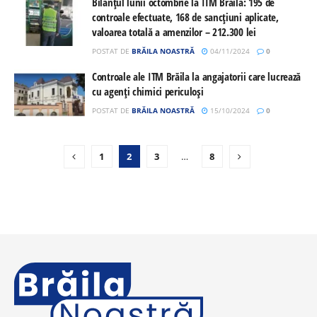
Bilanțul lunii octombrie la ITM Brăila: 195 de
controale efectuate, 168 de sancțiuni aplicate,
valoarea totală a amenzilor – 212.300 lei
POSTAT DE
BRĂILA NOASTRĂ
04/11/2024
0
Controale ale ITM Brăila la angajatorii care lucrează
cu agenţi chimici periculoşi
POSTAT DE
BRĂILA NOASTRĂ
15/10/2024
0
1
2
3
…
8