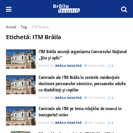
Acasă
Tag
ITM Brăila
Etichetă:
ITM Brăila
ITM Brăila anunță organizarea Concursului Național
„Știu și aplic”
POSTAT DE
BRĂILA NOASTRĂ
06/02/2025
0
Controale ale ITM Brăila la centrele rezidențiale
destinate persoanelor vârstnice, persoanelor adulte
cu dizabilitați și copiilor
POSTAT DE
BRĂILA NOASTRĂ
17/12/2024
0
Controale ale ITM pe tema relațiilor de muncă în
transportul rutier
POSTAT DE
BRĂILA NOASTRĂ
25/11/2024
0