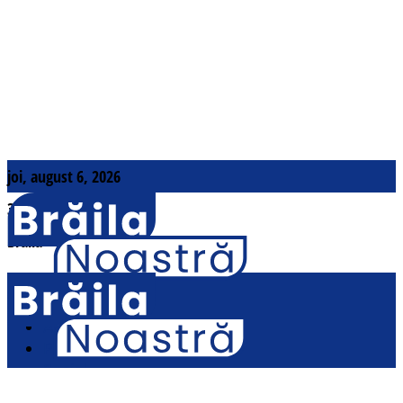
joi, august 6, 2026
31
°c
Brăila
Contact
Actualitate
Politic
Social
Sport