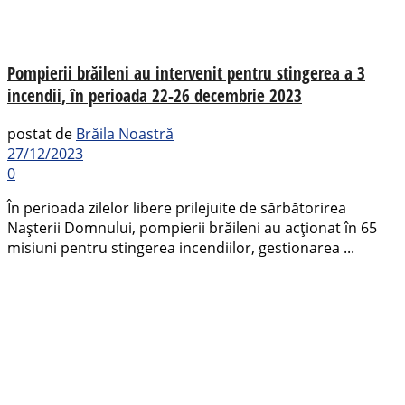
Pompierii brăileni au intervenit pentru stingerea a 3
incendii, în perioada 22-26 decembrie 2023
postat de
Brăila Noastră
27/12/2023
0
În perioada zilelor libere prilejuite de sărbătorirea
Nașterii Domnului, pompierii brăileni au acționat în 65
misiuni pentru stingerea incendiilor, gestionarea ...