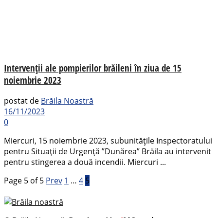
Intervenții ale pompierilor brăileni în ziua de 15
noiembrie 2023
postat de
Brăila Noastră
16/11/2023
0
Miercuri, 15 noiembrie 2023, subunitățile Inspectoratului
pentru Situații de Urgență ”Dunărea” Brăila au intervenit
pentru stingerea a două incendii. Miercuri ...
Page 5 of 5
Prev
1
…
4
5