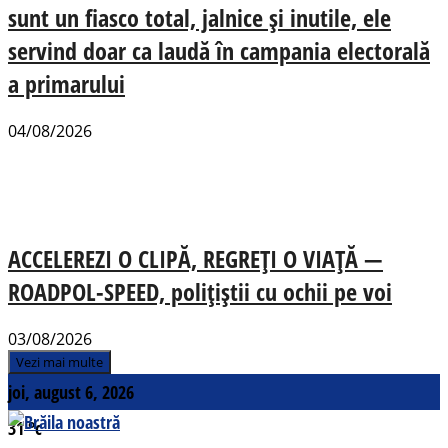
sunt un fiasco total, jalnice și inutile, ele
servind doar ca laudă în campania electorală
a primarului
04/08/2026
ACCELEREZI O CLIPĂ, REGREȚI O VIAȚĂ —
ROADPOL-SPEED, polițiștii cu ochii pe voi
03/08/2026
Vezi mai multe
joi, august 6, 2026
31
°c