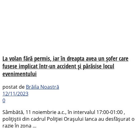
La volan fără permis, iar în dreapta avea un șofer care
fusese implicat într-un accident și părăsise locul
evenimentului
postat de
Brăila Noastră
12/11/2023
0
Sâmbătă, 11 noiembrie a.c., în intervalul 17:00-01:00 ,
polițiștii din cadrul Poliției Orașului Ianca au desfășurat o
razie în zona ...